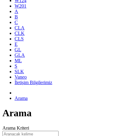
W124
W201
A
B
C
CLA
CLK
CLS
E
GL
GLA
ML
S
SLK
Vaneo
İletişim Bilgilerimiz
Arama
Arama
Arama Kriteri