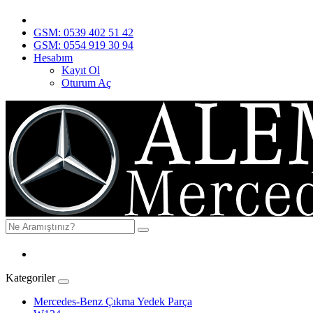
GSM: 0539 402 51 42
GSM: 0554 919 30 94
Hesabım
Kayıt Ol
Oturum Aç
Kategoriler
Mercedes-Benz Çıkma Yedek Parça