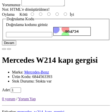
Yorumunuz
Not:
HTML'e dönüştürülmez!
Oylama
Kötü
İyi
Doğrulama Kodu
Doğrulama kodunu giriniz
Devam
Mercedes W214 kapı gergisi
Marka:
Mercedes-Benz
Ürün Kodu: 6844563393
Stok Durumu: Stokta var
Adet
0 yorum
/
Yorum Yap
Etiketler:
mercedes
,
w214
,
kapı
,
gergisi