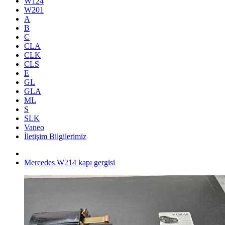
W124
W201
A
B
C
CLA
CLK
CLS
E
GL
GLA
ML
S
SLK
Vaneo
İletişim Bilgilerimiz
Mercedes W214 kapı gergisi