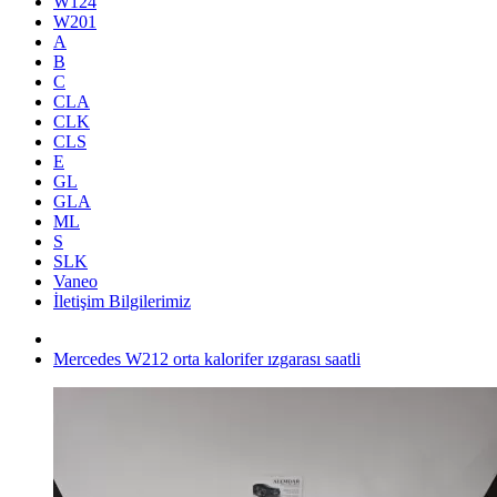
W124
W201
A
B
C
CLA
CLK
CLS
E
GL
GLA
ML
S
SLK
Vaneo
İletişim Bilgilerimiz
Mercedes W212 orta kalorifer ızgarası saatli