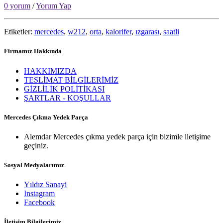
0 yorum
/
Yorum Yap
Etiketler:
mercedes
,
w212
,
orta
,
kalorifer
,
ızgarası
,
saatli
Firmamız Hakkında
HAKKIMIZDA
TESLİMAT BİLGİLERİMİZ
GİZLİLİK POLİTİKASI
ŞARTLAR - KOŞULLAR
Mercedes Çıkma Yedek Parça
Alemdar Mercedes çıkma yedek parça için bizimle iletişime
geçiniz.
Sosyal Medyalarımız
Yıldız Sanayi
Instagram
Facebook
İletişim Bilgilerimiz