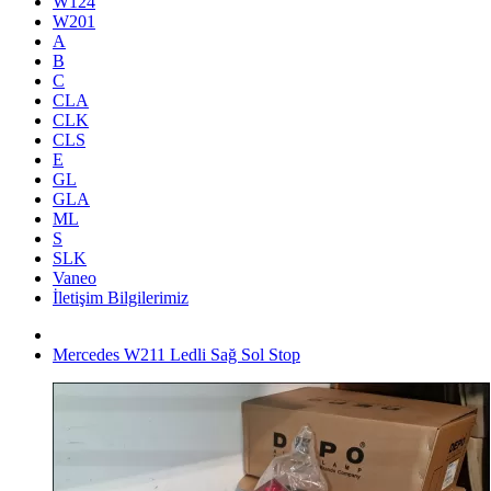
W124
W201
A
B
C
CLA
CLK
CLS
E
GL
GLA
ML
S
SLK
Vaneo
İletişim Bilgilerimiz
Mercedes W211 Ledli Sağ Sol Stop