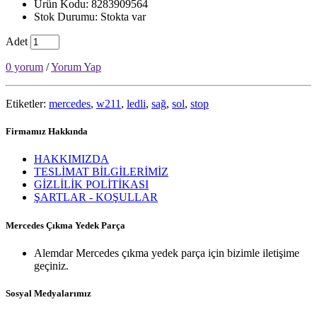
Ürün Kodu: 8283909564
Stok Durumu: Stokta var
Adet
0 yorum
/
Yorum Yap
Etiketler:
mercedes
,
w211
,
ledli
,
sağ
,
sol
,
stop
Firmamız Hakkında
HAKKIMIZDA
TESLİMAT BİLGİLERİMİZ
GİZLİLİK POLİTİKASI
ŞARTLAR - KOŞULLAR
Mercedes Çıkma Yedek Parça
Alemdar Mercedes çıkma yedek parça için bizimle iletişime
geçiniz.
Sosyal Medyalarımız