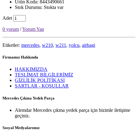
Ürün Kodu: 8443490661
Stok Durumu: Stokta var
Adet
0 yorum
/
Yorum Yap
Etiketler:
mercedes
,
w210
,
w211
,
yolcu
,
airbagi
Firmamız Hakkında
HAKKIMIZDA
TESLİMAT BİLGİLERİMİZ
GİZLİLİK POLİTİKASI
ŞARTLAR - KOŞULLAR
Mercedes Çıkma Yedek Parça
Alemdar Mercedes çıkma yedek parça için bizimle iletişime
geçiniz.
Sosyal Medyalarımız