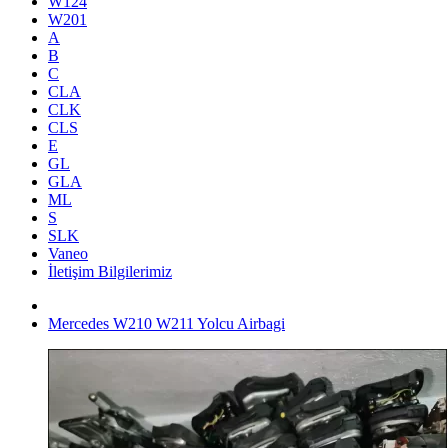
W124
W201
A
B
C
CLA
CLK
CLS
E
GL
GLA
ML
S
SLK
Vaneo
İletişim Bilgilerimiz
Mercedes W210 W211 Yolcu Airbagi