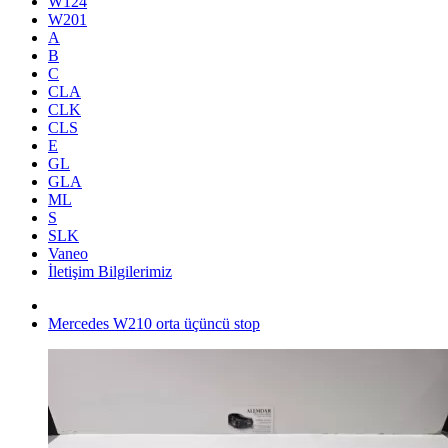
W124
W201
A
B
C
CLA
CLK
CLS
E
GL
GLA
ML
S
SLK
Vaneo
İletişim Bilgilerimiz
Mercedes W210 orta üçüncü stop