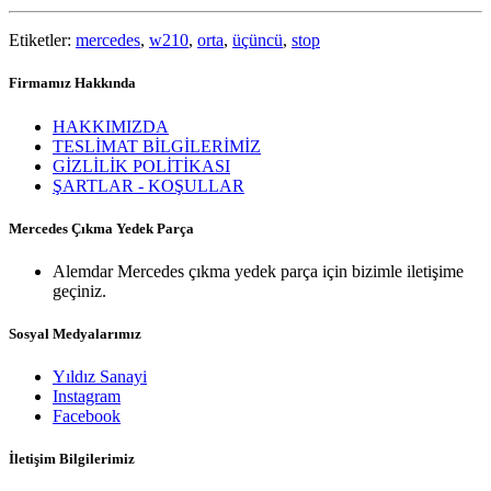
Etiketler:
mercedes
,
w210
,
orta
,
üçüncü
,
stop
Firmamız Hakkında
HAKKIMIZDA
TESLİMAT BİLGİLERİMİZ
GİZLİLİK POLİTİKASI
ŞARTLAR - KOŞULLAR
Mercedes Çıkma Yedek Parça
Alemdar Mercedes çıkma yedek parça için bizimle iletişime
geçiniz.
Sosyal Medyalarımız
Yıldız Sanayi
Instagram
Facebook
İletişim Bilgilerimiz