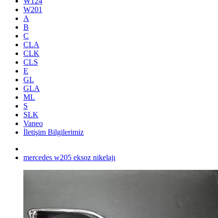
W124
W201
A
B
C
CLA
CLK
CLS
E
GL
GLA
ML
S
SLK
Vaneo
İletişim Bilgilerimiz
mercedes w205 eksoz nikelajı