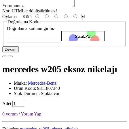
Yorumunuz
Not:
HTML'e dönüştürülmez!
Oylama
Kötü
İyi
Doğrulama Kodu
Doğrulama kodunu giriniz
Devam
mercedes w205 eksoz nikelajı
Marka:
Mercedes-Benz
Ürün Kodu: 9311807340
Stok Durumu: Stokta var
Adet
0 yorum
/
Yorum Yap
Etiketler:
mercedes
,
w205
,
eksoz
,
nikelajı