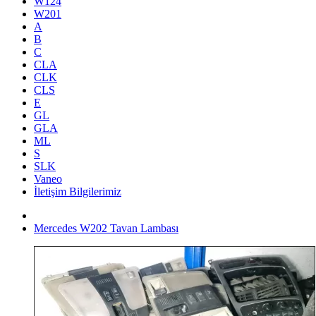
W124
W201
A
B
C
CLA
CLK
CLS
E
GL
GLA
ML
S
SLK
Vaneo
İletişim Bilgilerimiz
Mercedes W202 Tavan Lambası