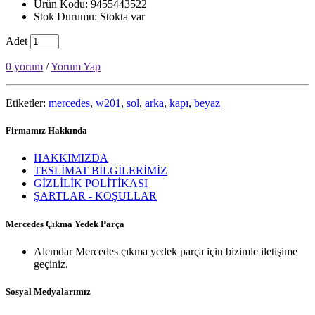
Ürün Kodu: 9455443522
Stok Durumu: Stokta var
Adet
0 yorum
/
Yorum Yap
Etiketler:
mercedes
,
w201
,
sol
,
arka
,
kapı
,
beyaz
Firmamız Hakkında
HAKKIMIZDA
TESLİMAT BİLGİLERİMİZ
GİZLİLİK POLİTİKASI
ŞARTLAR - KOŞULLAR
Mercedes Çıkma Yedek Parça
Alemdar Mercedes çıkma yedek parça için bizimle iletişime
geçiniz.
Sosyal Medyalarımız