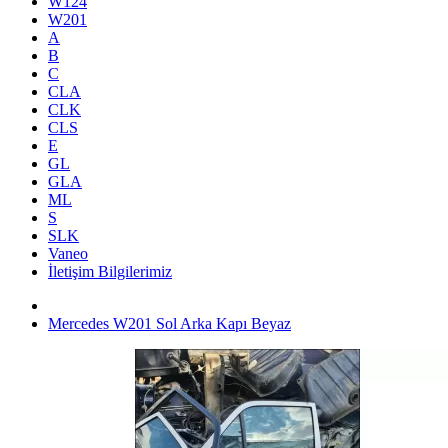
W124
W201
A
B
C
CLA
CLK
CLS
E
GL
GLA
ML
S
SLK
Vaneo
İletişim Bilgilerimiz
Mercedes W201 Sol Arka Kapı Beyaz