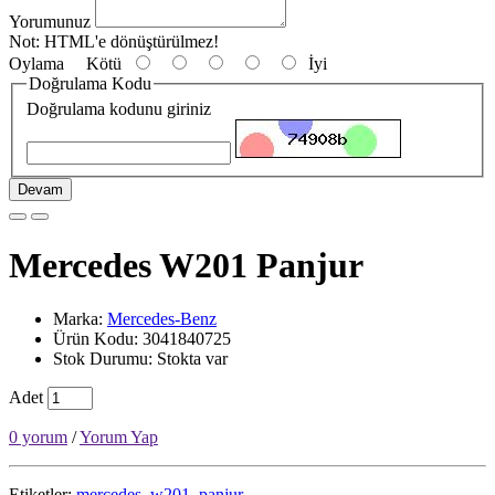
Yorumunuz
Not:
HTML'e dönüştürülmez!
Oylama
Kötü
İyi
Doğrulama Kodu
Doğrulama kodunu giriniz
Devam
Mercedes W201 Panjur
Marka:
Mercedes-Benz
Ürün Kodu: 3041840725
Stok Durumu: Stokta var
Adet
0 yorum
/
Yorum Yap
Etiketler:
mercedes
,
w201
,
panjur