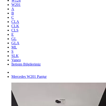
W124
W201
A
B
C
CLA
CLK
CLS
E
GL
GLA
ML
S
SLK
Vaneo
İletişim Bilgilerimiz
Mercedes W201 Panjur