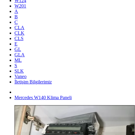
W124
W201
A
B
C
CLA
CLK
CLS
E
GL
GLA
ML
S
SLK
Vaneo
İletişim Bilgilerimiz
Mercedes W140 Klima Paneli