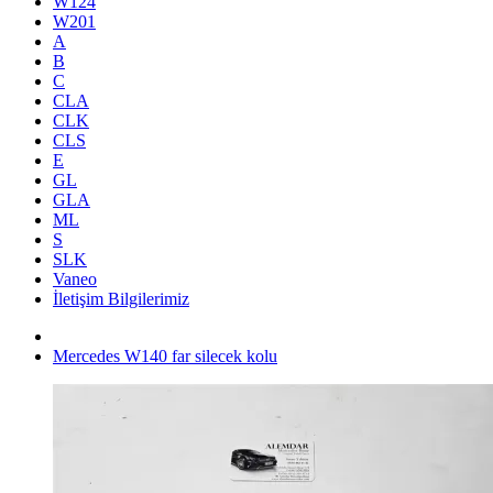
W124
W201
A
B
C
CLA
CLK
CLS
E
GL
GLA
ML
S
SLK
Vaneo
İletişim Bilgilerimiz
Mercedes W140 far silecek kolu