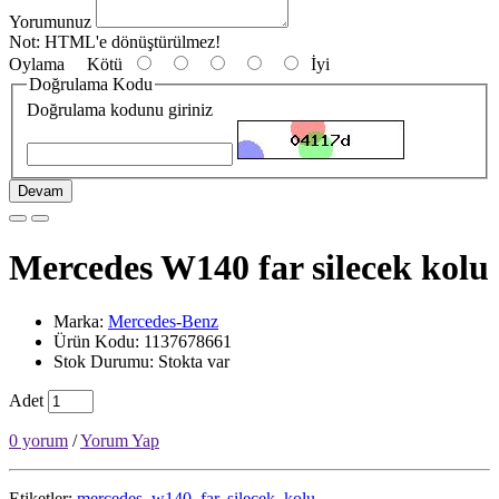
Yorumunuz
Not:
HTML'e dönüştürülmez!
Oylama
Kötü
İyi
Doğrulama Kodu
Doğrulama kodunu giriniz
Devam
Mercedes W140 far silecek kolu
Marka:
Mercedes-Benz
Ürün Kodu: 1137678661
Stok Durumu: Stokta var
Adet
0 yorum
/
Yorum Yap
Etiketler:
mercedes
,
w140
,
far
,
silecek
,
kolu