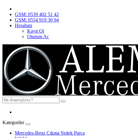
GSM: 0539 402 51 42
GSM: 0554 919 30 94
Hesabım
Kayıt Ol
Oturum Aç
Kategoriler
Mercedes-Benz Çıkma Yedek Parça