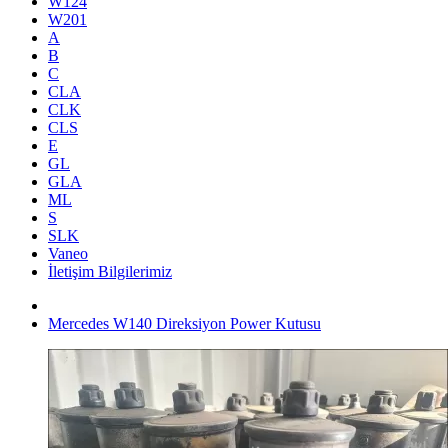
W124
W201
A
B
C
CLA
CLK
CLS
E
GL
GLA
ML
S
SLK
Vaneo
İletişim Bilgilerimiz
Mercedes W140 Direksiyon Power Kutusu