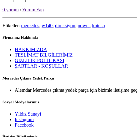
0 yorum
/
Yorum Yap
Etiketler:
mercedes
,
w140
,
direksiyon
,
power
,
kutusu
Firmamız Hakkında
HAKKIMIZDA
TESLİMAT BİLGİLERİMİZ
GİZLİLİK POLİTİKASI
ŞARTLAR - KOŞULLAR
Mercedes Çıkma Yedek Parça
Alemdar Mercedes çıkma yedek parça için bizimle iletişime geç
Sosyal Medyalarımız
Yıldız Sanayi
Instagram
Facebook
İletişim Bilgilerimiz