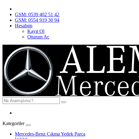
GSM: 0539 402 51 42
GSM: 0554 919 30 94
Hesabım
Kayıt Ol
Oturum Aç
Kategoriler
Mercedes-Benz Çıkma Yedek Parça