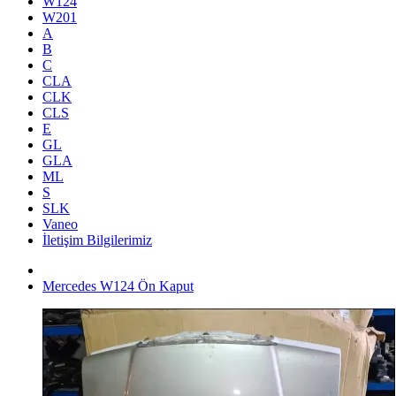
W124
W201
A
B
C
CLA
CLK
CLS
E
GL
GLA
ML
S
SLK
Vaneo
İletişim Bilgilerimiz
Mercedes W124 Ön Kaput