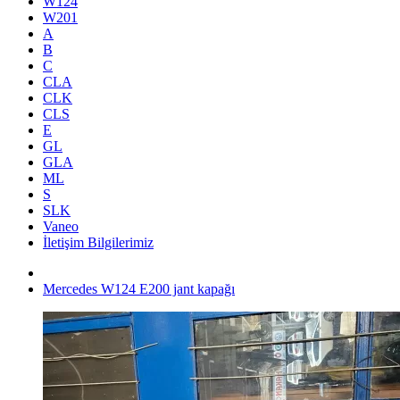
W124
W201
A
B
C
CLA
CLK
CLS
E
GL
GLA
ML
S
SLK
Vaneo
İletişim Bilgilerimiz
Mercedes W124 E200 jant kapağı