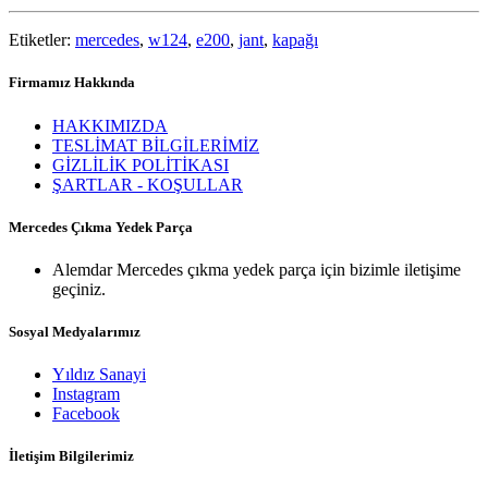
Etiketler:
mercedes
,
w124
,
e200
,
jant
,
kapağı
Firmamız Hakkında
HAKKIMIZDA
TESLİMAT BİLGİLERİMİZ
GİZLİLİK POLİTİKASI
ŞARTLAR - KOŞULLAR
Mercedes Çıkma Yedek Parça
Alemdar Mercedes çıkma yedek parça için bizimle iletişime
geçiniz.
Sosyal Medyalarımız
Yıldız Sanayi
Instagram
Facebook
İletişim Bilgilerimiz