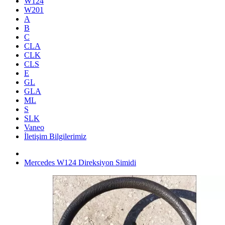
W124
W201
A
B
C
CLA
CLK
CLS
E
GL
GLA
ML
S
SLK
Vaneo
İletişim Bilgilerimiz
Mercedes W124 Direksiyon Simidi