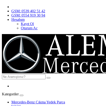
GSM: 0539 402 51 42
GSM: 0554 919 30 94
Hesabım
Kayıt Ol
Oturum Aç
Kategoriler
Mercedes-Benz Çıkma Yedek Parça