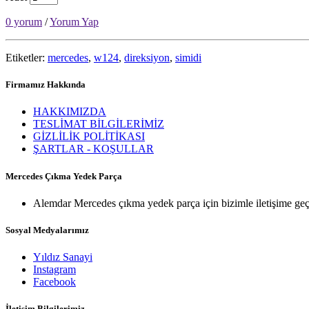
0 yorum
/
Yorum Yap
Etiketler:
mercedes
,
w124
,
direksiyon
,
simidi
Firmamız Hakkında
HAKKIMIZDA
TESLİMAT BİLGİLERİMİZ
GİZLİLİK POLİTİKASI
ŞARTLAR - KOŞULLAR
Mercedes Çıkma Yedek Parça
Alemdar Mercedes çıkma yedek parça için bizimle iletişime geç
Sosyal Medyalarımız
Yıldız Sanayi
Instagram
Facebook
İletişim Bilgilerimiz