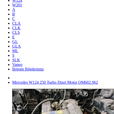
W124
W201
A
B
C
CLA
CLK
CLS
E
GL
GLA
ML
S
SLK
Vaneo
İletişim Bilgilerimiz
Mercedes W124 250 Turbo Dizel Motor OM602.962