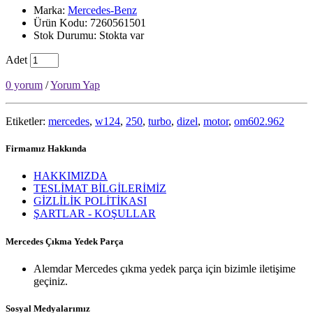
Marka:
Mercedes-Benz
Ürün Kodu: 7260561501
Stok Durumu: Stokta var
Adet
0 yorum
/
Yorum Yap
Etiketler:
mercedes
,
w124
,
250
,
turbo
,
dizel
,
motor
,
om602.962
Firmamız Hakkında
HAKKIMIZDA
TESLİMAT BİLGİLERİMİZ
GİZLİLİK POLİTİKASI
ŞARTLAR - KOŞULLAR
Mercedes Çıkma Yedek Parça
Alemdar Mercedes çıkma yedek parça için bizimle iletişime
geçiniz.
Sosyal Medyalarımız