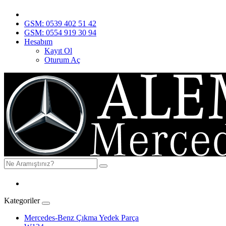
GSM: 0539 402 51 42
GSM: 0554 919 30 94
Hesabım
Kayıt Ol
Oturum Aç
Kategoriler
Mercedes-Benz Çıkma Yedek Parça