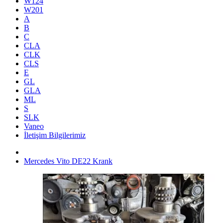
W124
W201
A
B
C
CLA
CLK
CLS
E
GL
GLA
ML
S
SLK
Vaneo
İletişim Bilgilerimiz
Mercedes Vito DE22 Krank