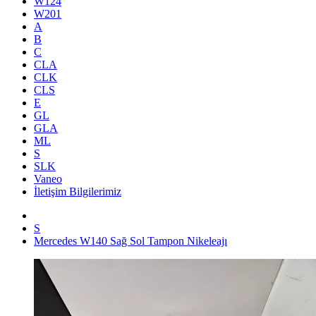
W124
W201
A
B
C
CLA
CLK
CLS
E
GL
GLA
ML
S
SLK
Vaneo
İletişim Bilgilerimiz
S
Mercedes W140 Sağ Sol Tampon Nikeleajı