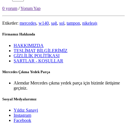
0 yorum
/
Yorum Yap
Etiketler:
mercedes
,
w140
,
sağ
,
sol
,
tampon
,
nikeleajı
Firmamız Hakkında
HAKKIMIZDA
TESLİMAT BİLGİLERİMİZ
GİZLİLİK POLİTİKASI
ŞARTLAR - KOŞULLAR
Mercedes Çıkma Yedek Parça
Alemdar Mercedes çıkma yedek parça için bizimle iletişime
geçiniz.
Sosyal Medyalarımız
Yıldız Sanayi
Instagram
Facebook