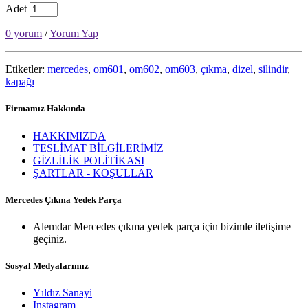
Adet
0 yorum
/
Yorum Yap
Etiketler:
mercedes
,
om601
,
om602
,
om603
,
çıkma
,
dizel
,
silindir
,
kapağı
Firmamız Hakkında
HAKKIMIZDA
TESLİMAT BİLGİLERİMİZ
GİZLİLİK POLİTİKASI
ŞARTLAR - KOŞULLAR
Mercedes Çıkma Yedek Parça
Alemdar Mercedes çıkma yedek parça için bizimle iletişime
geçiniz.
Sosyal Medyalarımız
Yıldız Sanayi
Instagram