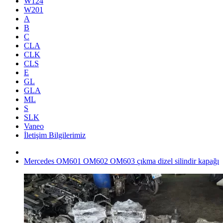
W124
W201
A
B
C
CLA
CLK
CLS
E
GL
GLA
ML
S
SLK
Vaneo
İletişim Bilgilerimiz
Mercedes OM601 OM602 OM603 çıkma dizel silindir kapağı