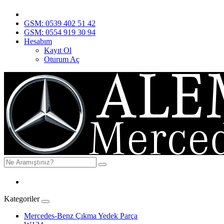
GSM: 0539 402 51 42
GSM: 0554 919 30 94
Hesabım
Kayıt Ol
Oturum Aç
Kategoriler
Mercedes-Benz Çıkma Yedek Parça