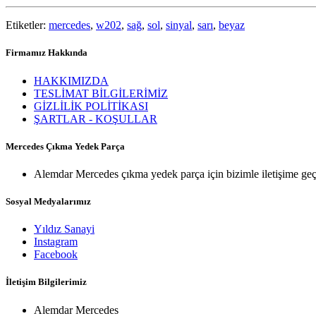
Etiketler:
mercedes
,
w202
,
sağ
,
sol
,
sinyal
,
sarı
,
beyaz
Firmamız Hakkında
HAKKIMIZDA
TESLİMAT BİLGİLERİMİZ
GİZLİLİK POLİTİKASI
ŞARTLAR - KOŞULLAR
Mercedes Çıkma Yedek Parça
Alemdar Mercedes çıkma yedek parça için bizimle iletişime geç
Sosyal Medyalarımız
Yıldız Sanayi
Instagram
Facebook
İletişim Bilgilerimiz
Alemdar Mercedes