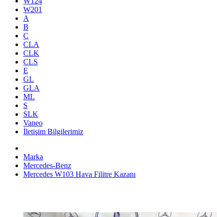
W124
W201
A
B
C
CLA
CLK
CLS
E
GL
GLA
ML
S
SLK
Vaneo
İletişim Bilgilerimiz
Marka
Mercedes-Benz
Mercedes W103 Hava Filitre Kazanı