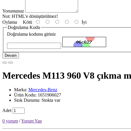
Yorumunuz
Not:
HTML'e dönüştürülmez!
Oylama
Kötü
İyi
Doğrulama Kodu
Doğrulama kodunu giriniz
Devam
Mercedes M113 960 V8 çıkma m
Marka:
Mercedes-Benz
Ürün Kodu: 1651906027
Stok Durumu: Stokta var
Adet
0 yorum
/
Yorum Yap