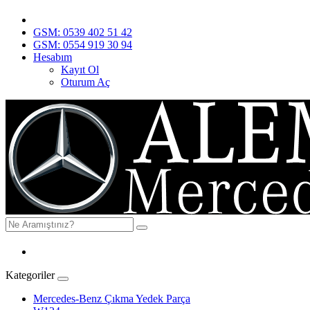
GSM: 0539 402 51 42
GSM: 0554 919 30 94
Hesabım
Kayıt Ol
Oturum Aç
Kategoriler
Mercedes-Benz Çıkma Yedek Parça