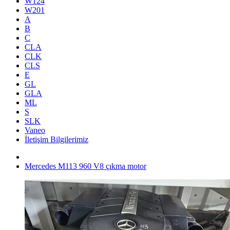
W124
W201
A
B
C
CLA
CLK
CLS
E
GL
GLA
ML
S
SLK
Vaneo
İletişim Bilgilerimiz
Mercedes M113 960 V8 çıkma motor