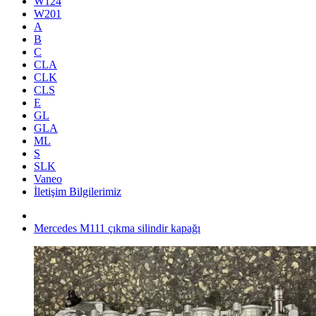
W124
W201
A
B
C
CLA
CLK
CLS
E
GL
GLA
ML
S
SLK
Vaneo
İletişim Bilgilerimiz
Mercedes M111 çıkma silindir kapağı