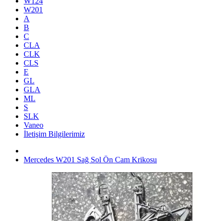
W124
W201
A
B
C
CLA
CLK
CLS
E
GL
GLA
ML
S
SLK
Vaneo
İletişim Bilgilerimiz
Mercedes W201 Sağ Sol Ön Cam Krikosu