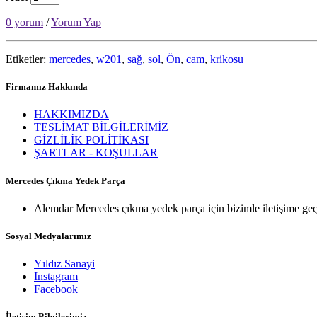
0 yorum
/
Yorum Yap
Etiketler:
mercedes
,
w201
,
sağ
,
sol
,
Ön
,
cam
,
krikosu
Firmamız Hakkında
HAKKIMIZDA
TESLİMAT BİLGİLERİMİZ
GİZLİLİK POLİTİKASI
ŞARTLAR - KOŞULLAR
Mercedes Çıkma Yedek Parça
Alemdar Mercedes çıkma yedek parça için bizimle iletişime geç
Sosyal Medyalarımız
Yıldız Sanayi
Instagram
Facebook
İletişim Bilgilerimiz