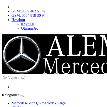
GSM: 0539 402 51 42
GSM: 0554 919 30 94
Hesabım
Kayıt Ol
Oturum Aç
Kategoriler
Mercedes-Benz Çıkma Yedek Parça